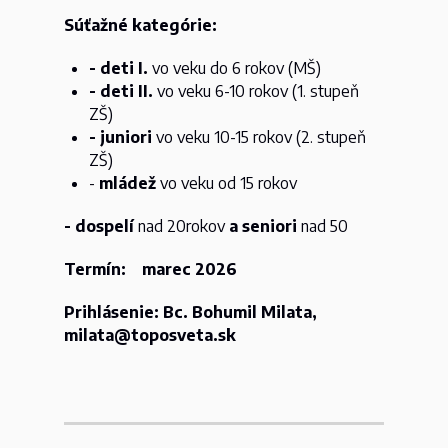
Súťažné kategórie:
- deti I.
vo veku do 6 rokov (MŠ)
- deti II.
vo veku 6-10 rokov (1. stupeň
ZŠ)
- juniori
vo veku 10-15 rokov (2. stupeň
ZŠ)
-
mládež
vo veku od 15 rokov
- dospelí
nad 20rokov
a seniori
nad 50
Termín: marec 2026
Prihlásenie: Bc. Bohumil Milata,
milata@toposveta.sk